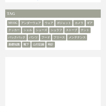
TAG
MYOG
アンダーウェア
ウェア
ガジェット
カメラ
ギア
クッカー
シェル
シューズ
シュラフ
ストーブ
テント
バックパック
パンツ
フード
フリース
メンテナンス
基礎知識
靴下
山行記録
時計