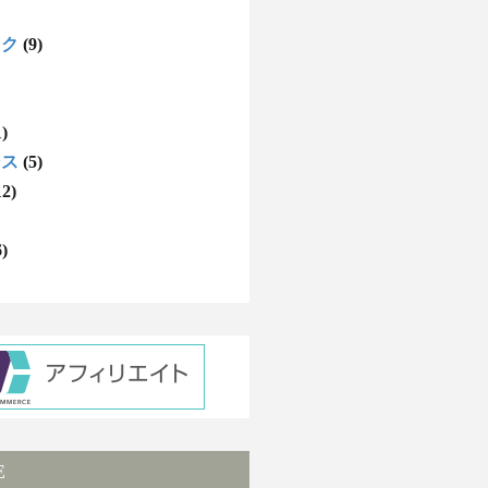
ック
(9)
1)
ンス
(5)
12)
6)
E