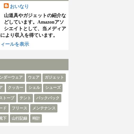
おいなり
山道具やガジェットの紹介な
どしています。Amazonアソ
シエイトとして、当メディア
売により収入を得ています。
フィールを表示
ンダーウェア
ウェア
ガジェット
ア
クッカー
シェル
シューズ
ストーブ
テント
バックパック
ード
フリース
メンテナンス
靴下
山行記録
時計