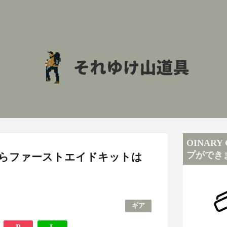
OINAR
プができ
らファーストエイドキットは
ギア