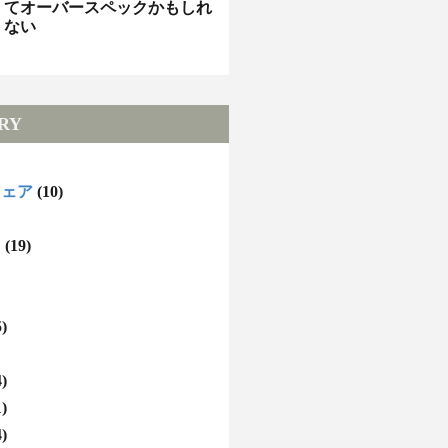
てオーバースペックかもしれ
ない
RY
ウェア
(10)
ト
(19)
5)
4)
1)
4)