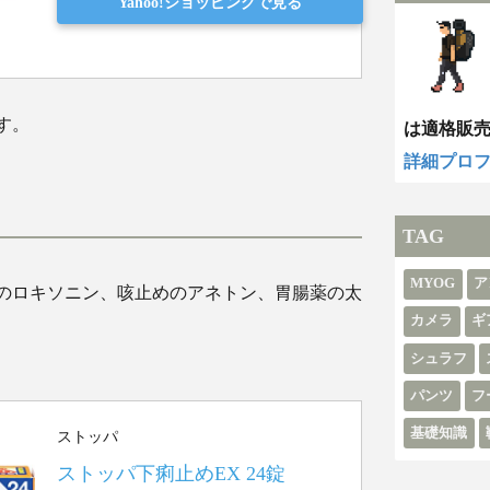
Yahoo!ショッピングで見る
す。
は適格販
詳細プロ
TAG
MYOG
ア
のロキソニン、咳止めのアネトン、胃腸薬の太
カメラ
ギ
シュラフ
パンツ
フ
基礎知識
ストッパ
ストッパ下痢止めEX 24錠