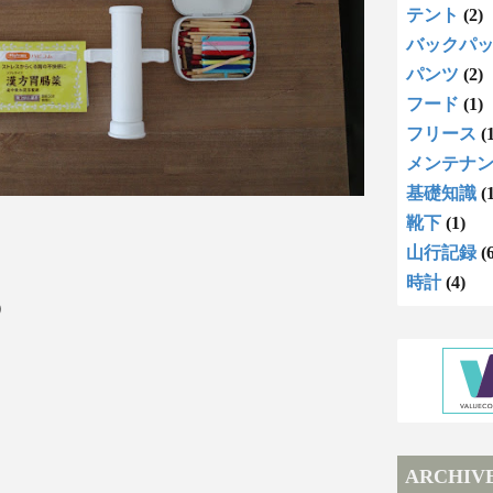
テント
(2)
バックパ
パンツ
(2)
フード
(1)
フリース
(
メンテナ
基礎知識
(
靴下
(1)
山行記録
(
時計
(4)
）
ARCHIV