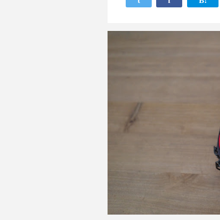
t
f
B!