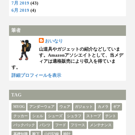
7月 2019
(43)
6月 2019
(4)
筆者
おいなり
山道具やガジェットの紹介などしていま
す。Amazonアソシエイトとして、当メデ
ィアは適格販売により収入を得ていま
す。
詳細プロフィールを表示
TAG
MYOG
アンダーウェア
ウェア
ガジェット
カメラ
ギア
クッカー
シェル
シューズ
シュラフ
ストーブ
テント
バックパック
パンツ
フード
フリース
メンテナンス
基礎知識
靴下
山行記録
時計