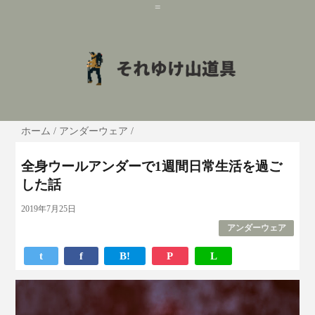
=
ホーム
/
アンダーウェア
/
全身ウールアンダーで1週間日常生活を過ご
した話
2019年7月25日
アンダーウェア
t
f
B!
P
L