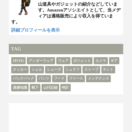
山道具やガジェットの紹介などしていま
す。Amazonアソシエイトとして、当メデ
ィアは適格販売により収入を得ていま
す。
詳細プロフィールを表示
TAG
MYOG
アンダーウェア
ウェア
ガジェット
カメラ
ギア
クッカー
シェル
シューズ
シュラフ
ストーブ
テント
バックパック
パンツ
フード
フリース
メンテナンス
基礎知識
靴下
山行記録
時計