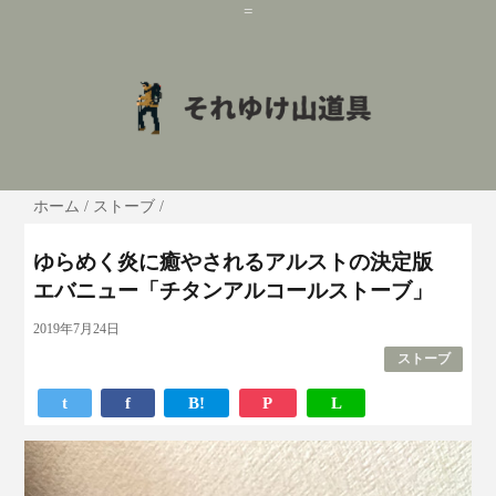
=
ホーム
/
ストーブ
/
ゆらめく炎に癒やされるアルストの決定版
エバニュー「チタンアルコールストーブ」
2019年7月24日
ストーブ
t
f
B!
P
L